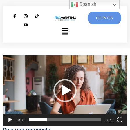
Spanish
CLIENTES
Reproductor
de
vídeo
00:00
00:10
Deja una respuesta