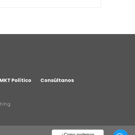
MKT Político
Consúltanos
ting
¿Como podemos